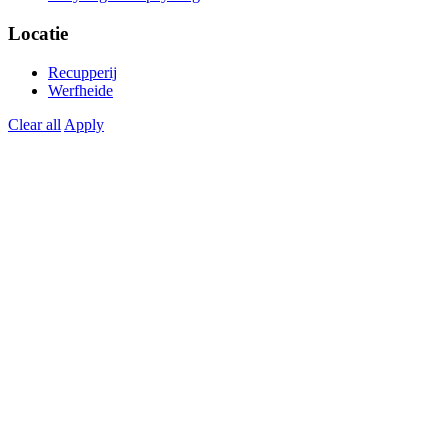
Locatie
Recupperij
Werfheide
Clear all
Apply