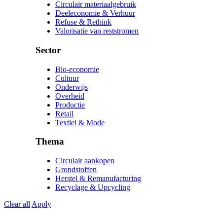
Circulair materiaalgebruik
Deeleconomie & Verhuur
Refuse & Rethink
Valorisatie van reststromen
Sector
Bio-economie
Cultuur
Onderwijs
Overheid
Productie
Retail
Textiel & Mode
Thema
Circulair aankopen
Grondstoffen
Herstel & Remanufacturing
Recyclage & Upcycling
Clear all
Apply